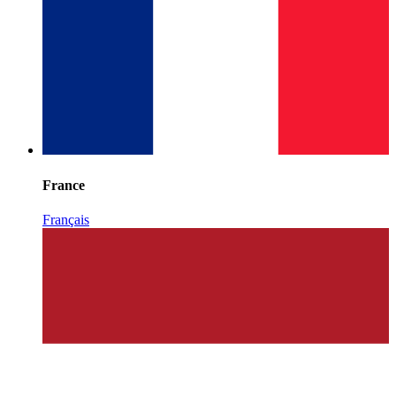
France
Français