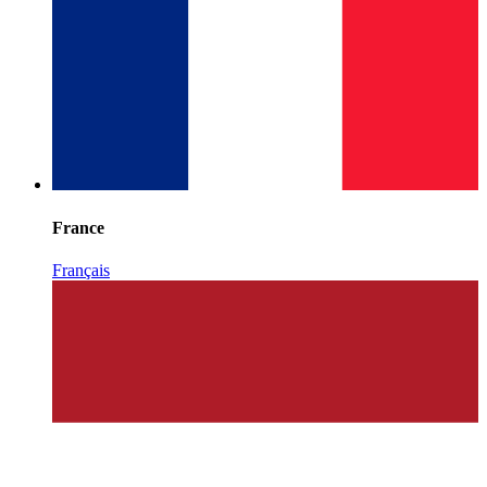
France
Français