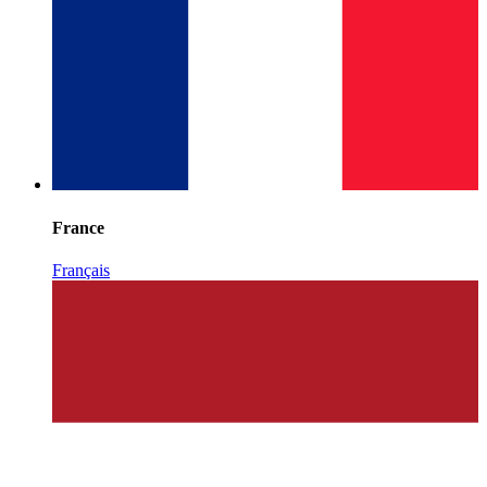
France
Français