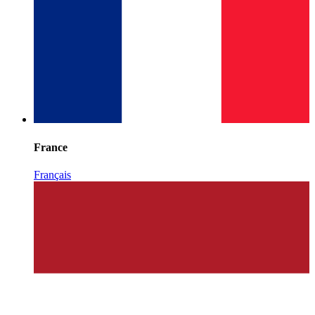
France
Français