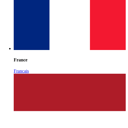
France
Français