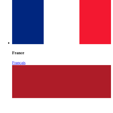
France
Français