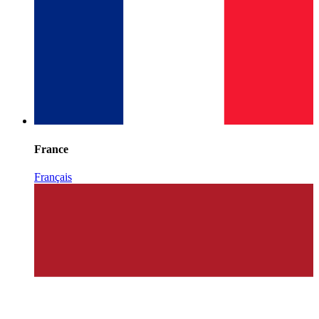
France
Français