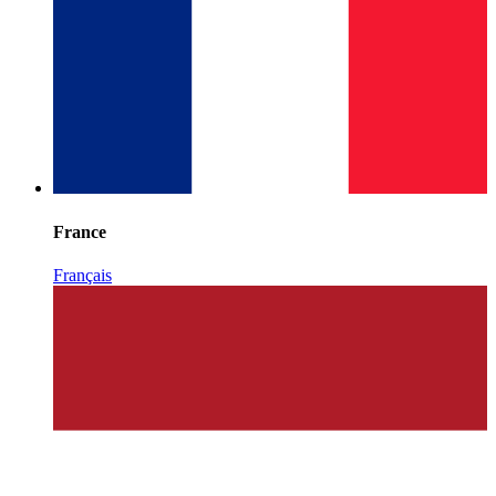
France
Français