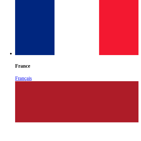
France
Français