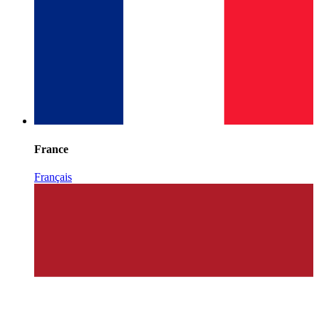
France
Français