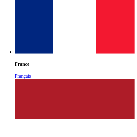
France
Français