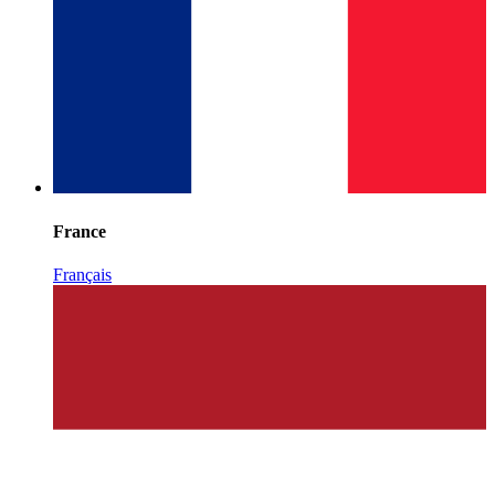
France
Français