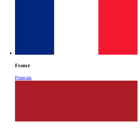
France
Français