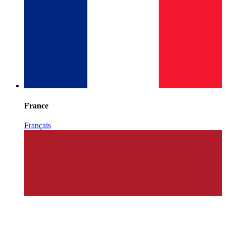
France
Français