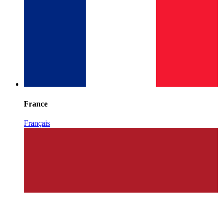
France
Français