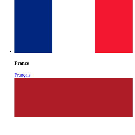
France
Français