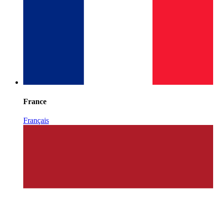
France
Français