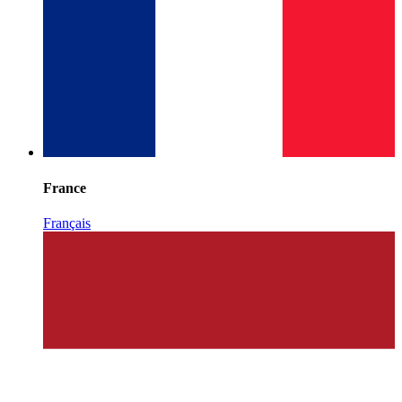
France
Français