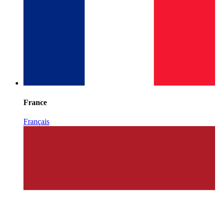
France
Français