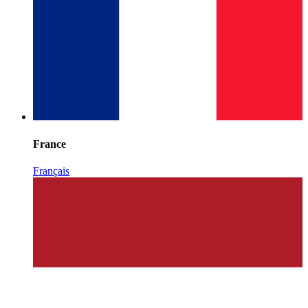
France
Français