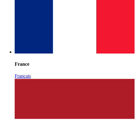
France
Français