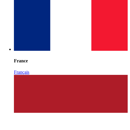
France
Français