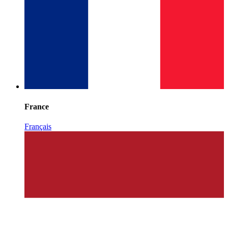
France
Français