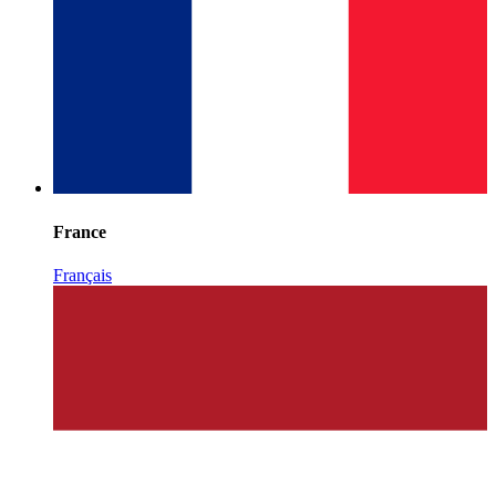
France
Français