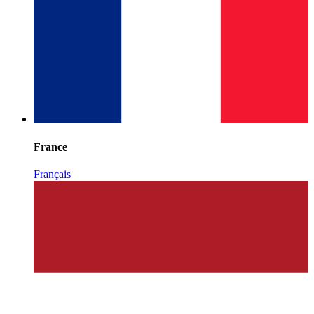
France
Français