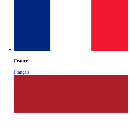
France
Français