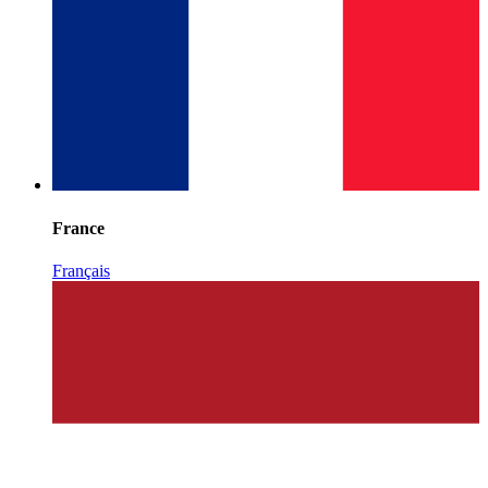
France
Français