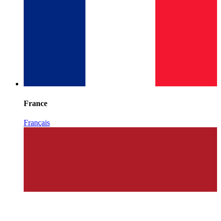
France
Français