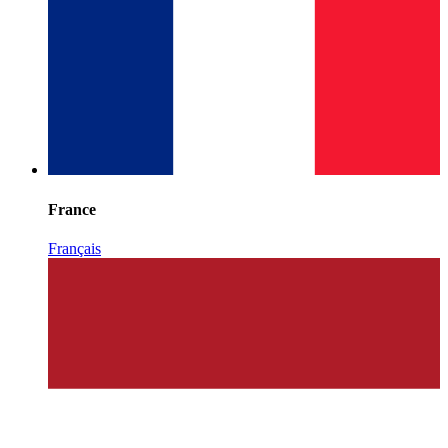
France
Français