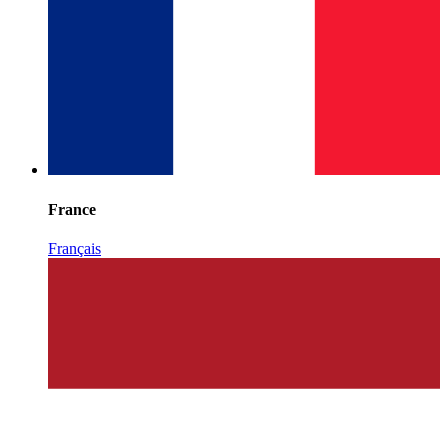
France
Français