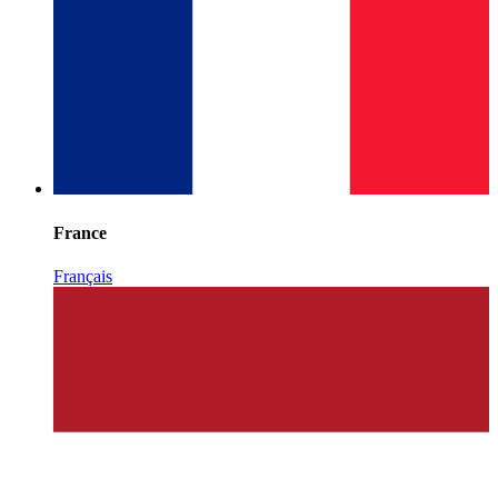
France
Français