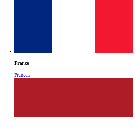
France
Français