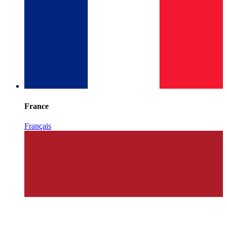
France
Français