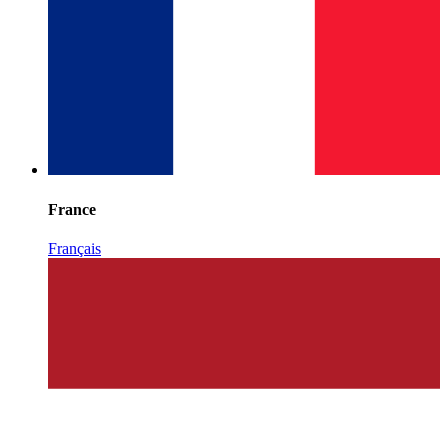
France
Français