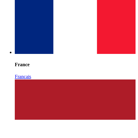
France
Français