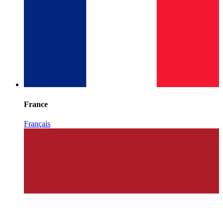
France
Français