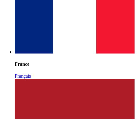
France
Français