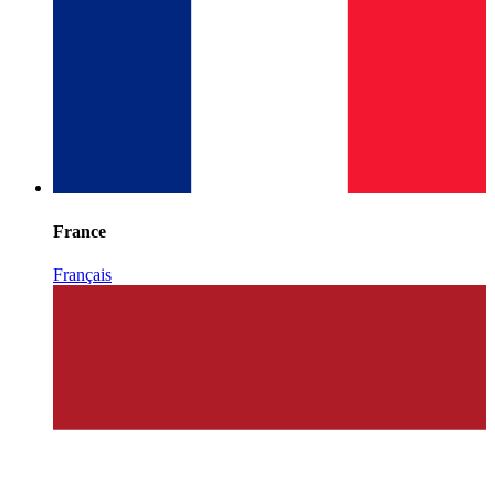
France
Français