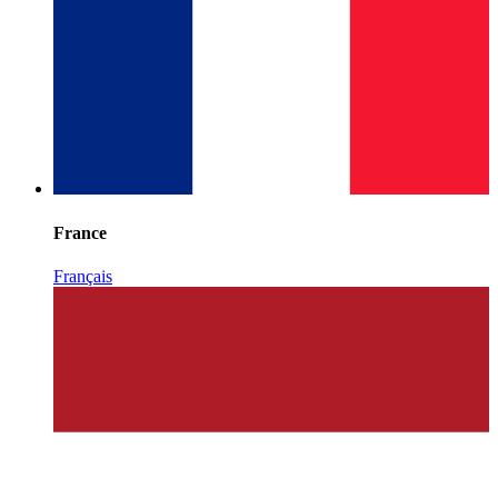
France
Français