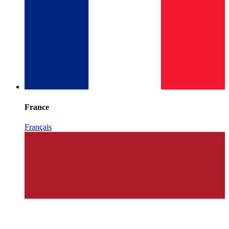
France
Français