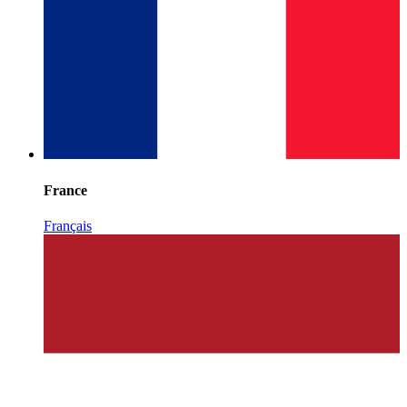
France
Français