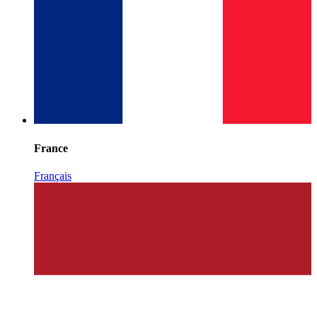
France
Français