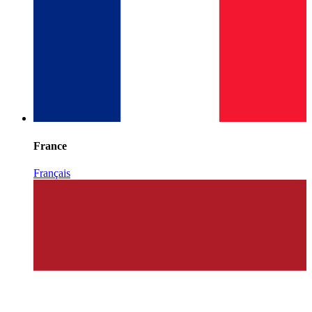
France
Français