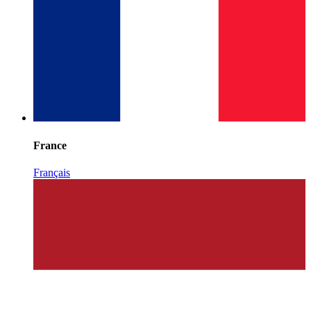
France
Français