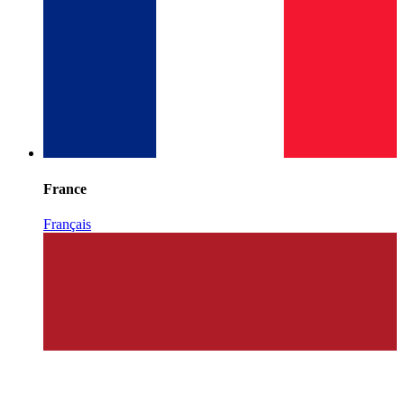
France
Français