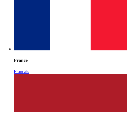
France
Français