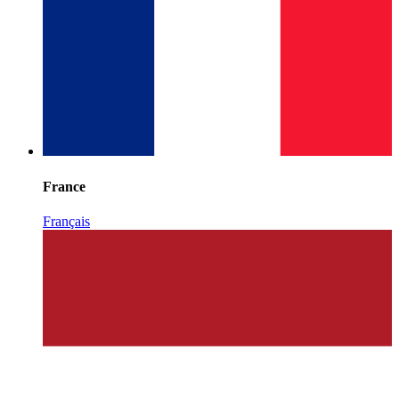
France
Français