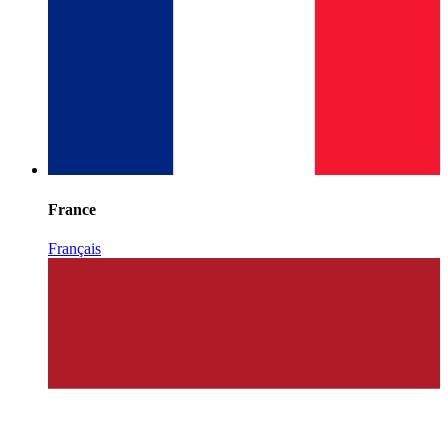
France
Français