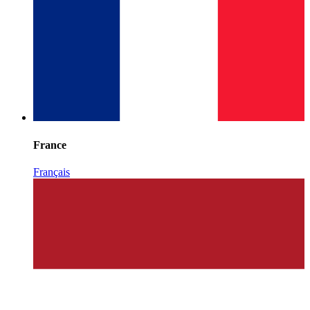
France
Français