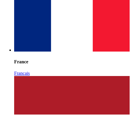
France
Français